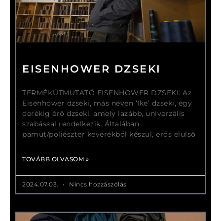
EISENHOWER DZSEKI
TERMÉKÚTMUTATÓ EISENHOWER DZSEKI: Az
Eisenhower dzseki, más néven ‘Ike’ dzseki, egy
derékig érő dzseki, amely lazább, univerzális
szabással rendelkezik. Általában
pamut/poliészter keverékből készül, erős elülső
TOVÁBB OLVASOM »
2024.07.03.
Nincs hozzászólás