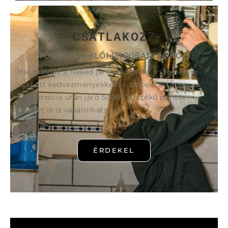
CSATLAKOZZ
TÖRZSVÁSÁRLÓI PROGRAMUNKHOZ!
Használd ki a Neked járó előnyöket a személyre
szabott kedvezményekkel és zsebeld be a
regisztráció után járó 5000 Ft értékű pontot
melyet le is vásárolhatsz!
ÉRDEKEL