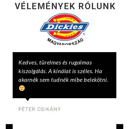
VÉLEMÉNYEK RÓLUNK
ész
Kedves, türelmes és rugalmas
Mi
g
kiszolgálás. A kínálat is széles. Ha
na
akarnék sem tudnék mibe belekötni.
ár
ki
PÉTER CSIKÁNY
LA