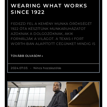
WEARING WHAT WORKS
SINCE 1922
FEDEZD FEL A KEMÉNY MUNKA ÖRÖKSÉGÉT
1922 ÓTA KÉSZÍTÜNK MUNKARUHÁZATOT
AZOKNAK A DOLGOZÓKNAK, AKIK
FORMÁLJÁK A VILÁGOT. A TEXAS-I FORT
WORTH-BAN ALAPÍTOTT CÉGÜNKET MINDIG IS
TOVÁBB OLVASOM »
2024.07.03.
Nincs hozzászólás