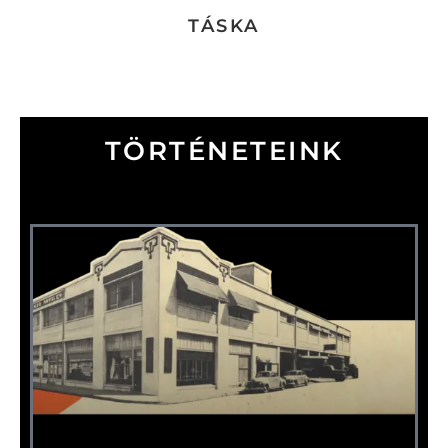
TÁSKA
T
Ö
R
T
É
N
E
T
E
I
N
K