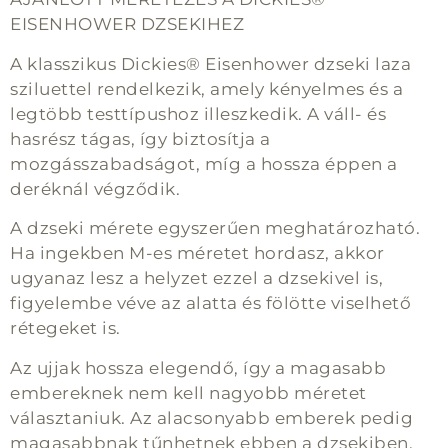
EISENHOWER DZSEKIHEZ
A klasszikus Dickies® Eisenhower dzseki laza
sziluettel rendelkezik, amely kényelmes és a
legtöbb testtípushoz illeszkedik. A váll- és
hasrész tágas, így biztosítja a
mozgásszabadságot, míg a hossza éppen a
deréknál végződik.
A dzseki mérete egyszerűen meghatározható.
Ha ingekben M-es méretet hordasz, akkor
ugyanaz lesz a helyzet ezzel a dzsekivel is,
figyelembe véve az alatta és fölötte viselhető
rétegeket is.
Az ujjak hossza elegendő, így a magasabb
embereknek nem kell nagyobb méretet
választaniuk. Az alacsonyabb emberek pedig
magasabbnak tűnhetnek ebben a dzsekiben,