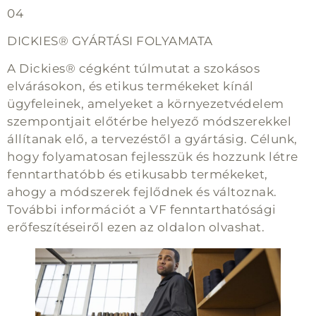
04
DICKIES® GYÁRTÁSI FOLYAMATA
A Dickies® cégként túlmutat a szokásos
elvárásokon, és etikus termékeket kínál
ügyfeleinek, amelyeket a környezetvédelem
szempontjait előtérbe helyező módszerekkel
állítanak elő, a tervezéstől a gyártásig. Célunk,
hogy folyamatosan fejlesszük és hozzunk létre
fenntarthatóbb és etikusabb termékeket,
ahogy a módszerek fejlődnek és változnak.
További információt a VF fenntarthatósági
erőfeszítéseiről ezen az oldalon olvashat.