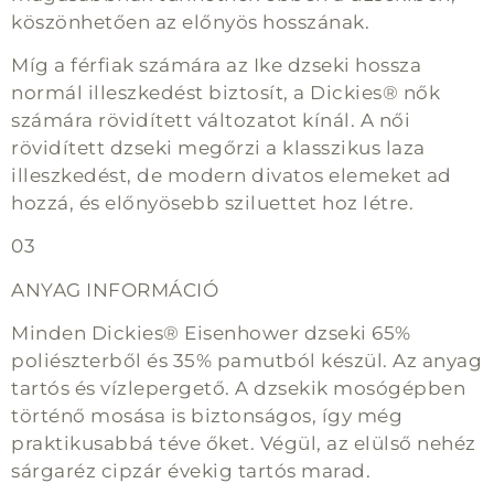
köszönhetően az előnyös hosszának.
Míg a férfiak számára az Ike dzseki hossza
normál illeszkedést biztosít, a Dickies® nők
számára rövidített változatot kínál. A női
rövidített dzseki megőrzi a klasszikus laza
illeszkedést, de modern divatos elemeket ad
hozzá, és előnyösebb sziluettet hoz létre.
03
ANYAG INFORMÁCIÓ
Minden Dickies® Eisenhower dzseki 65%
poliészterből és 35% pamutból készül. Az anyag
tartós és vízlepergető. A dzsekik mosógépben
történő mosása is biztonságos, így még
praktikusabbá téve őket. Végül, az elülső nehéz
sárgaréz cipzár évekig tartós marad.