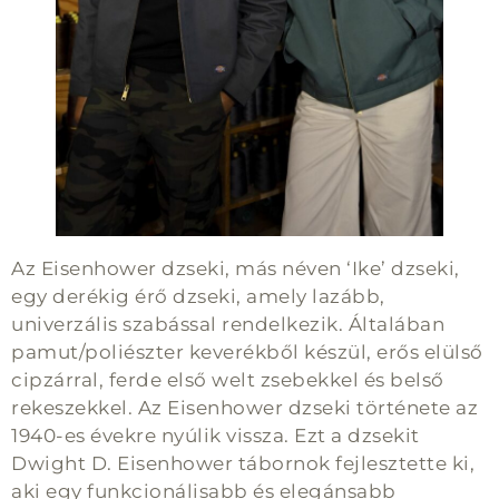
Az Eisenhower dzseki, más néven ‘Ike’ dzseki,
egy derékig érő dzseki, amely lazább,
univerzális szabással rendelkezik. Általában
pamut/poliészter keverékből készül, erős elülső
cipzárral, ferde első welt zsebekkel és belső
rekeszekkel. Az Eisenhower dzseki története az
1940-es évekre nyúlik vissza. Ezt a dzsekit
Dwight D. Eisenhower tábornok fejlesztette ki,
aki egy funkcionálisabb és elegánsabb