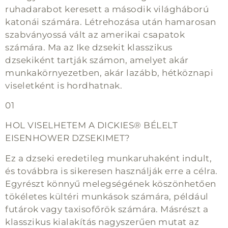
ruhadarabot keresett a második világháború
katonái számára. Létrehozása után hamarosan
szabványossá vált az amerikai csapatok
számára. Ma az Ike dzsekit klasszikus
dzsekiként tartják számon, amelyet akár
munkakörnyezetben, akár lazább, hétköznapi
viseletként is hordhatnak.
01
HOL VISELHETEM A DICKIES® BÉLELT
EISENHOWER DZSEKIMET?
Ez a dzseki eredetileg munkaruhaként indult,
és továbbra is sikeresen használják erre a célra.
Egyrészt könnyű melegségének köszönhetően
tökéletes kültéri munkások számára, például
futárok vagy taxisofőrök számára. Másrészt a
klasszikus kialakítás nagyszerűen mutat az