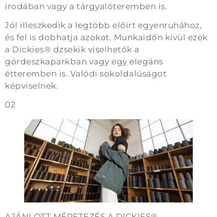
irodában vagy a tárgyalóteremben is.
Jól illeszkedik a legtöbb előírt egyenruhához,
és fel is dobhatja azokat. Munkaidőn kívül ezek
a Dickies® dzsekik viselhetők a
gördeszkaparkban vagy egy elegáns
étteremben is. Valódi sokoldalúságot
képviselnek.
02
AJÁNLOTT MÉRETEZÉS A DICKIES®