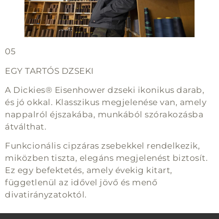
05
EGY TARTÓS DZSEKI
A Dickies® Eisenhower dzseki ikonikus darab,
és jó okkal. Klasszikus megjelenése van, amely
nappalról éjszakába, munkából szórakozásba
átválthat.
Funkcionális cipzáras zsebekkel rendelkezik,
miközben tiszta, elegáns megjelenést biztosít.
Ez egy befektetés, amely évekig kitart,
függetlenül az idővel jövő és menő
divatirányzatoktól.